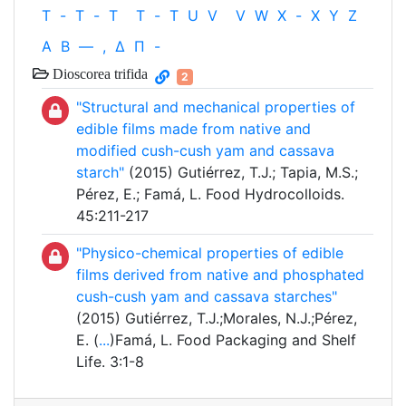
T
-
T
-
T
T
-
T
U
V
V
W
X
-
X
Y
Z
Α
Β
—
,
Δ
Π
-
Dioscorea trifida
2
"Structural and mechanical properties of
edible films made from native and
modified cush-cush yam and cassava
starch"
(2015) Gutiérrez, T.J.; Tapia, M.S.;
Pérez, E.; Famá, L. Food Hydrocolloids.
45:211-217
"Physico-chemical properties of edible
films derived from native and phosphated
cush-cush yam and cassava starches"
(2015) Gutiérrez, T.J.;Morales, N.J.;Pérez,
E. (
...
)Famá, L. Food Packaging and Shelf
Life. 3:1-8