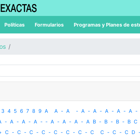
Políticas
Formularios
Programas y Planes de est
los
3
4
5
6
7
8
9
A
A
-
A
-
A
-
A
-
A
-
A
-
A
-
A
-
A
-
A
-
A
-
‐
A
-
A
-
A
-
A
B
-
B
-
B
-
B
C
+
C
-
C
-
C
-
C
-
C
-
C
-
C
-
C
C
-
C
-
C
D