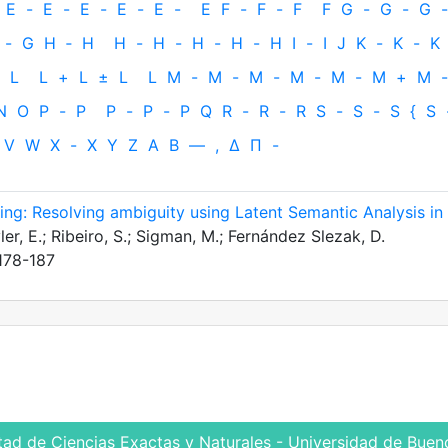
E
-
E
-
E
-
E
-
E
-
E
F
-
F
-
F
F
G
-
G
-
G
-
-
G
H
‐
H
H
-
H
-
H
-
H
-
H
I
-
I
J
K
-
K
-
K
L
L
+
L
±
L
L
M
-
M
-
M
-
M
-
M
-
M
+
M
-
N
O
P
-
P
P
-
P
-
P
Q
R
-
R
-
R
S
-
S
-
S
{
S
V
W
X
-
X
Y
Z
Α
Β
—
,
Δ
Π
-
ing: Resolving ambiguity using Latent Semantic Analysis in
er, E.; Ribeiro, S.; Sigman, M.; Fernández Slezak, D.
178-187
tad de Ciencias Exactas y Naturales - Universidad de Bueno