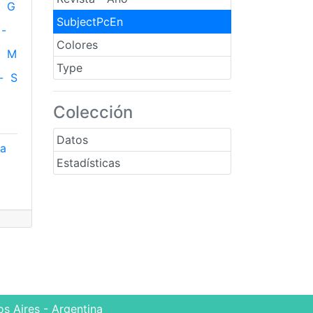
G
SubjectPcEn
-
Colores
M
Type
-
S
Colección
Datos
 a
Estadísticas
s Aires - Argentina