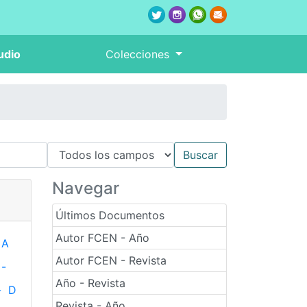
udio
Colecciones
Navegar
Últimos Documentos
Autor FCEN - Año
A
Autor FCEN - Revista
-
Año - Revista
-
D
Revista - Año