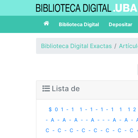
Biblioteca Digital
Depositar
Biblioteca Digital Exactas
Artícu
Lista de
$
0
1
-
1
1
-
1
-
1
-
1
1
1
2
-
A
-
A
-
A
-
‐
A
-
‐
-
A
-
A
-
C
-
C
-
C
-
C
-
C
-
C
-
C
-
C