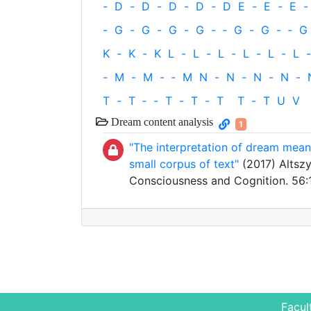
-
D
-
D
-
D
-
D
-
D
E
-
E
-
E
-
-
G
-
G
-
G
-
G
-
‐
G
-
G
-
‐
G
K
-
K
-
K
L
-
L
-
L
-
L
-
L
-
L
-
-
M
-
M
-
‐
M
N
-
N
-
N
-
N
-
T
-
T
‐
-
T
-
T
-
T
T
-
T
U
V
Dream content analysis
1
"The interpretation of dream mean
small corpus of text"
(2017) Altszyl
Consciousness and Cognition. 56:
Facul