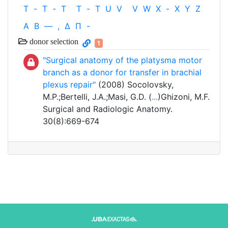
T
-
T
-
T
T
-
T
U
V
V
W
X
-
X
Y
Z
Α
Β
—
,
Δ
Π
-
donor selection
1
"Surgical anatomy of the platysma motor
branch as a donor for transfer in brachial
plexus repair"
(2008) Socolovsky,
M.P.;Bertelli, J.A.;Masi, G.D. (
...
)Ghizoni, M.F.
Surgical and Radiologic Anatomy.
30(8):669-674