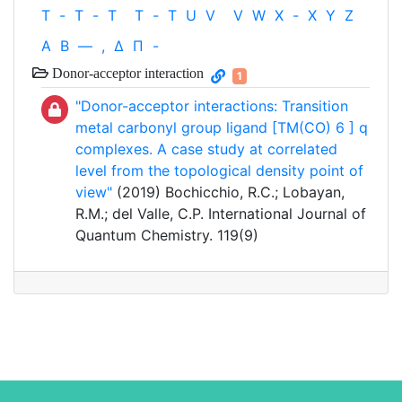
T
-
T
-
T
T
-
T
U
V
V
W
X
-
X
Y
Z
Α
Β
—
,
Δ
Π
-
Donor-acceptor interaction
1
"Donor-acceptor interactions: Transition
metal carbonyl group ligand [TM(CO) 6 ] q
complexes. A case study at correlated
level from the topological density point of
view"
(2019) Bochicchio, R.C.; Lobayan,
R.M.; del Valle, C.P. International Journal of
Quantum Chemistry. 119(9)