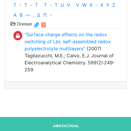
T
-
T
-
T
T
-
T
U
V
V
W
X
-
X
Y
Z
Α
Β
—
,
Δ
Π
-
Donnan
1
"Surface charge effects on the redox
switching of LbL self-assembled redox
polyelectrolyte multilayers"
(2007)
Tagliazucchi, M.E.; Calvo, E.J. Journal of
Electroanalytical Chemistry. 599(2):249-
259