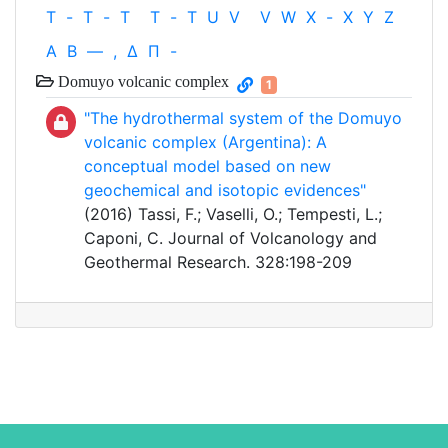
T
-
T
-
T
T
-
T
U
V
V
W
X
-
X
Y
Z
Α
Β
—
,
Δ
Π
-
Domuyo volcanic complex
1
"The hydrothermal system of the Domuyo
volcanic complex (Argentina): A
conceptual model based on new
geochemical and isotopic evidences"
(2016) Tassi, F.; Vaselli, O.; Tempesti, L.;
Caponi, C. Journal of Volcanology and
Geothermal Research. 328:198-209