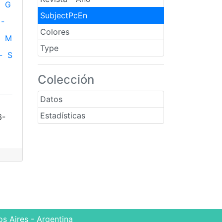
G
SubjectPcEn
-
Colores
M
Type
-
S
Colección
Datos
Estadísticas
6-
s Aires - Argentina