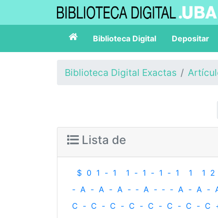
Biblioteca Digital
Depositar
Biblioteca Digital Exactas
Artícu
Lista de
$
0
1
-
1
1
-
1
-
1
-
1
1
1
2
-
A
-
A
-
A
-
‐
A
-
‐
-
A
-
A
-
C
-
C
-
C
-
C
-
C
-
C
-
C
-
C