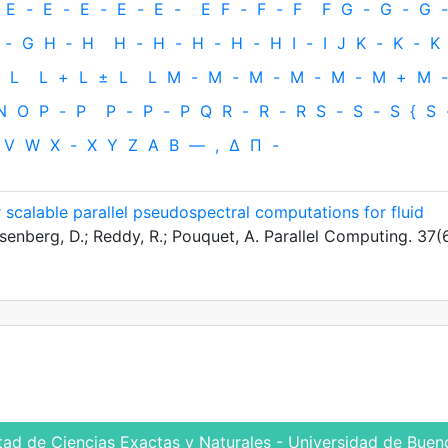
E
-
E
-
E
-
E
-
E
-
E
F
-
F
-
F
F
G
-
G
-
G
-
-
G
H
‐
H
H
-
H
-
H
-
H
-
H
I
-
I
J
K
-
K
-
K
L
L
+
L
±
L
L
M
-
M
-
M
-
M
-
M
-
M
+
M
-
N
O
P
-
P
P
-
P
-
P
Q
R
-
R
-
R
S
-
S
-
S
{
S
V
W
X
-
X
Y
Z
Α
Β
—
,
Δ
Π
-
calable parallel pseudospectral computations for fluid
osenberg, D.; Reddy, R.; Pouquet, A. Parallel Computing. 37(
tad de Ciencias Exactas y Naturales - Universidad de Bueno