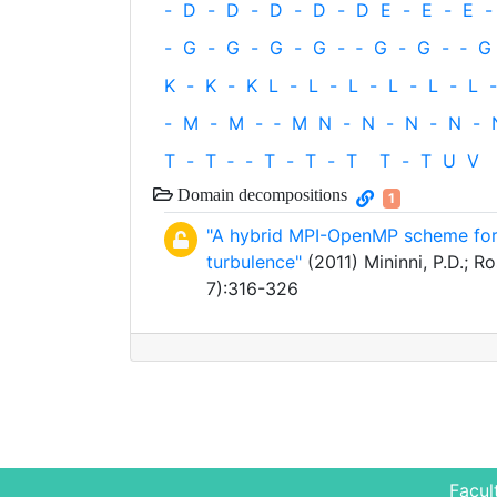
-
D
-
D
-
D
-
D
-
D
E
-
E
-
E
-
-
G
-
G
-
G
-
G
-
‐
G
-
G
-
‐
G
K
-
K
-
K
L
-
L
-
L
-
L
-
L
-
L
-
-
M
-
M
-
‐
M
N
-
N
-
N
-
N
-
T
-
T
‐
-
T
-
T
-
T
T
-
T
U
V
Domain decompositions
1
"A hybrid MPI-OpenMP scheme for s
turbulence"
(2011) Mininni, P.D.; R
7):316-326
Facul