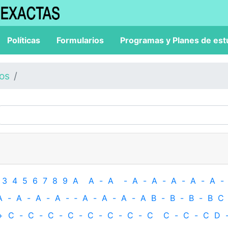
Políticas
Formularios
Programas y Planes de est
los
3
4
5
6
7
8
9
A
A
-
A
-
A
-
A
-
A
-
A
-
A
-
A
-
A
-
A
-
A
-
‐
A
-
A
-
A
-
A
B
-
B
-
B
-
B
C
+
C
-
C
-
C
-
C
-
C
-
C
-
C
-
C
C
-
C
-
C
D