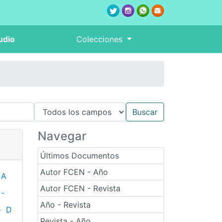
udio
Colecciones
Navegar
Últimos Documentos
Autor FCEN - Año
A
Autor FCEN - Revista
-
Año - Revista
-
D
Revista - Año