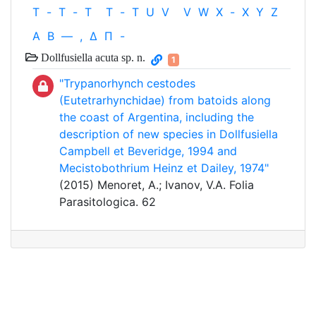
T
-
T
-
T
T
-
T
U
V
V
W
X
-
X
Y
Z
Α
Β
—
,
Δ
Π
-
Dollfusiella acuta sp. n.
1
"Trypanorhynch cestodes
(Eutetrarhynchidae) from batoids along
the coast of Argentina, including the
description of new species in Dollfusiella
Campbell et Beveridge, 1994 and
Mecistobothrium Heinz et Dailey, 1974"
(2015) Menoret, A.; Ivanov, V.A. Folia
Parasitologica. 62