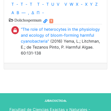
T
-
T
-
T
T
-
T
U
V
V
W
X
-
X
Y
Z
Α
Β
—
,
Δ
Π
-
Dolichospermum
1
"The role of heterocytes in the physiology
and ecology of bloom-forming harmful
cyanobacteria"
(2016) Yema, L.; Litchman,
E.; de Tezanos Pinto, P. Harmful Algae.
60:131-138
Facultad de Ciencias Exactas y Naturales -