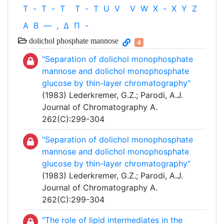
T
-
T
-
T
T
-
T
U
V
V
W
X
-
X
Y
Z
Α
Β
—
,
Δ
Π
-
dolichol phosphate mannose
4
"Separation of dolichol monophosphate
mannose and dolichol monophosphate
glucose by thin-layer chromatography"
(1983) Lederkremer, G.Z.; Parodi, A.J.
Journal of Chromatography A.
262(C):299-304
"Separation of dolichol monophosphate
mannose and dolichol monophosphate
glucose by thin-layer chromatography"
(1983) Lederkremer, G.Z.; Parodi, A.J.
Journal of Chromatography A.
262(C):299-304
"The role of lipid intermediates in the