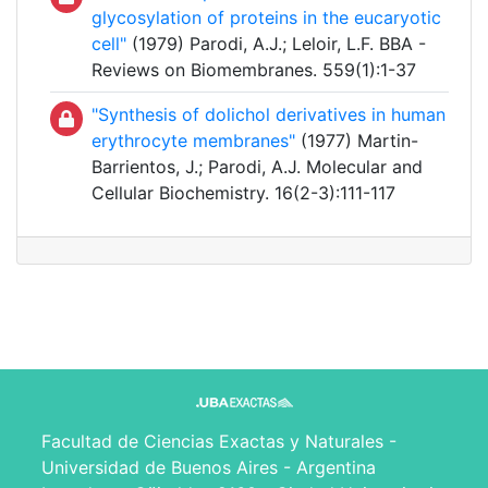
glycosylation of proteins in the eucaryotic
cell"
(1979) Parodi, A.J.; Leloir, L.F. BBA -
Reviews on Biomembranes. 559(1):1-37
"Synthesis of dolichol derivatives in human
erythrocyte membranes"
(1977) Martin-
Barrientos, J.; Parodi, A.J. Molecular and
Cellular Biochemistry. 16(2-3):111-117
Facultad de Ciencias Exactas y Naturales -
Universidad de Buenos Aires - Argentina