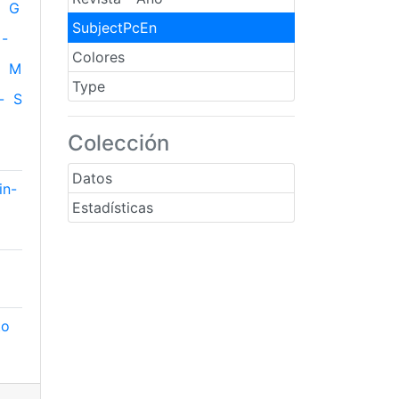
G
SubjectPcEn
-
Colores
M
Type
-
S
Colección
Datos
in-
Estadísticas
to