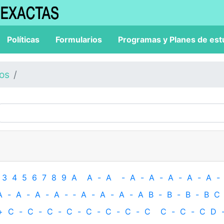
Políticas
Formularios
Programas y Planes de est
los
3
4
5
6
7
8
9
A
A
-
A
-
A
-
A
-
A
-
A
-
A
-
A
-
A
-
A
-
A
-
‐
A
-
A
-
A
-
A
B
-
B
-
B
-
B
C
+
C
-
C
-
C
-
C
-
C
-
C
-
C
-
C
C
-
C
-
C
D