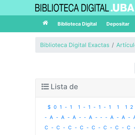
Biblioteca Digital
Depositar
Biblioteca Digital Exactas
Artícu
Lista de
$
0
1
-
1
1
-
1
-
1
-
1
1
1
2
-
A
-
A
-
A
-
‐
A
-
‐
-
A
-
A
-
C
-
C
-
C
-
C
-
C
-
C
-
C
-
C