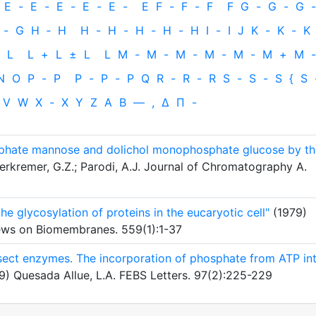
E
-
E
-
E
-
E
-
E
-
E
F
-
F
-
F
F
G
-
G
-
G
-
-
G
H
‐
H
H
-
H
-
H
-
H
-
H
I
-
I
J
K
-
K
-
K
L
L
+
L
±
L
L
M
-
M
-
M
-
M
-
M
-
M
+
M
-
N
O
P
-
P
P
-
P
-
P
Q
R
-
R
-
R
S
-
S
-
S
{
S
V
W
X
-
X
Y
Z
Α
Β
—
,
Δ
Π
-
sphate mannose and dolichol monophosphate glucose by th
rkremer, G.Z.; Parodi, A.J. Journal of Chromatography A.
the glycosylation of proteins in the eucaryotic cell"
(1979)
eviews on Biomembranes. 559(1):1-37
nsect enzymes. The incorporation of phosphate from ATP in
9) Quesada Allue, L.A. FEBS Letters. 97(2):225-229