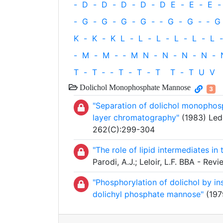
-
D
-
D
-
D
-
D
-
D
E
-
E
-
E
-
-
G
-
G
-
G
-
G
-
‐
G
-
G
-
‐
G
K
-
K
-
K
L
-
L
-
L
-
L
-
L
-
L
-
-
M
-
M
-
‐
M
N
-
N
-
N
-
N
-
T
-
T
‐
-
T
-
T
-
T
T
-
T
U
V
Dolichol Monophosphate Mannose
3
"Separation of dolichol monopho
layer chromatography"
(1983) Lede
262(C):299-304
"The role of lipid intermediates in 
Parodi, A.J.; Leloir, L.F. BBA - R
"Phosphorylation of dolichol by i
dolichyl phosphate mannose"
(197