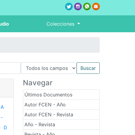
udio
Colecciones
Navegar
Últimos Documentos
Autor FCEN - Año
A
Autor FCEN - Revista
-
Año - Revista
-
D
Revista - Año