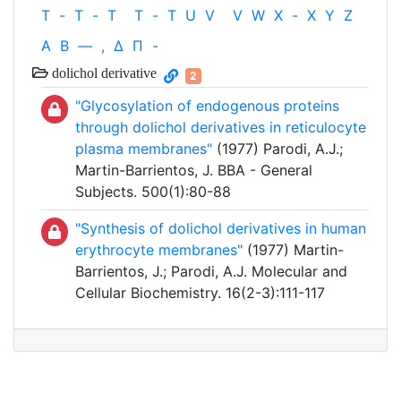
T
-
T
-
T
T
-
T
U
V
V
W
X
-
X
Y
Z
Α
Β
—
,
Δ
Π
-
dolichol derivative
2
"Glycosylation of endogenous proteins
through dolichol derivatives in reticulocyte
plasma membranes"
(1977) Parodi, A.J.;
Martin-Barrientos, J. BBA - General
Subjects. 500(1):80-88
"Synthesis of dolichol derivatives in human
erythrocyte membranes"
(1977) Martin-
Barrientos, J.; Parodi, A.J. Molecular and
Cellular Biochemistry. 16(2-3):111-117