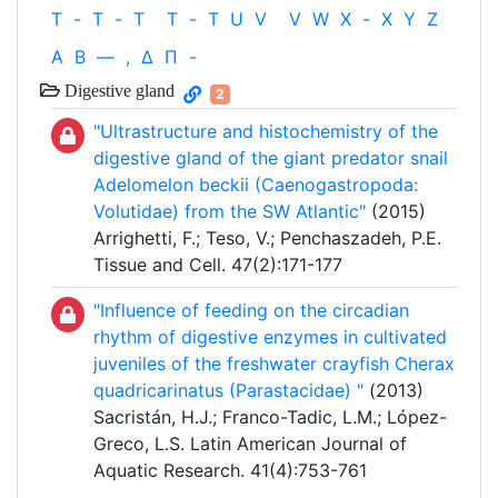
T
-
T
-
T
T
-
T
U
V
V
W
X
-
X
Y
Z
Α
Β
—
,
Δ
Π
-
Digestive gland
2
"Ultrastructure and histochemistry of the
digestive gland of the giant predator snail
Adelomelon beckii (Caenogastropoda:
Volutidae) from the SW Atlantic"
(2015)
Arrighetti, F.; Teso, V.; Penchaszadeh, P.E.
Tissue and Cell. 47(2):171-177
"Influence of feeding on the circadian
rhythm of digestive enzymes in cultivated
juveniles of the freshwater crayfish Cherax
quadricarinatus (Parastacidae) "
(2013)
Sacristán, H.J.; Franco-Tadic, L.M.; López-
Greco, L.S. Latin American Journal of
Aquatic Research. 41(4):753-761