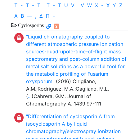
T
-
T
-
T
T
-
T
U
V
V
W
X
-
X
Y
Z
Α
Β
—
,
Δ
Π
-
Cyclosporins
2
"Liquid chromatography coupled to
different atmospheric pressure ionization
sources-quadrupole-time-of-flight mass
spectrometry and post-column addition of
metal salt solutions as a powerful tool for
the metabolic profiling of Fusarium
oxysporum"
(2016) Cirigliano,
A.M.;Rodriguez, M.A.;Gagliano, M.L.
(
...
)Cabrera, G.M. Journal of
Chromatography A. 1439:97-111
"Differentiation of cyclosporin A from
isocyclosporin A by liquid
chromatography/electrospray ionization
mass spectrometry with post-column