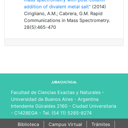
addition of divalent metal salt"
(2014)
Cirigliano, A.M.; Cabrera, G.M. Rapid
Communications in Mass Spectrometry.
28(5):465-470
Facultad de Ciencias Exactas y Naturales -
Universidad de Buenos Aires - Argentina
Intendente Güiraldes 2160 - Ciudad Universitaria
- C1428EGA - Tel. (54 11) 5285-8274
Biblioteca
Campus Virtual
Trámites