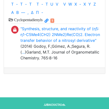
T
-
T
-
T
T
-
T
U
V
V
W
X
-
X
Y
Z
Α
Β
—
,
Δ
Π
-
Cyclopentadienyls
1
"Synthesis, structure, and reactivity of (η5:
η1-C5Me4(CH2) 2NMe2)Re(CO)2. Electron
transfer behavior of a nitrosyl derivative"
(2014) Godoy, F.;Gómez, A.;Segura, R.
(
...
)Garland, M.T. Journal of Organometallic
Chemistry. 765:8-16