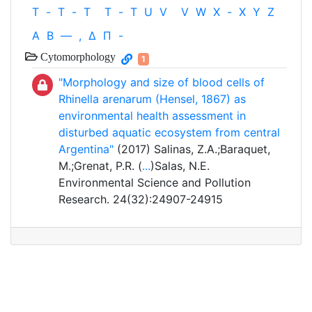
T
-
T
-
T
T
-
T
U
V
V
W
X
-
X
Y
Z
Α
Β
—
,
Δ
Π
-
Cytomorphology
1
"Morphology and size of blood cells of
Rhinella arenarum (Hensel, 1867) as
environmental health assessment in
disturbed aquatic ecosystem from central
Argentina"
(2017) Salinas, Z.A.;Baraquet,
M.;Grenat, P.R. (
...
)Salas, N.E.
Environmental Science and Pollution
Research. 24(32):24907-24915