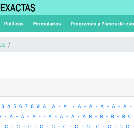
Políticas
Formularios
Programas y Planes de est
los
3
4
5
6
7
8
9
A
A
-
A
-
A
-
A
-
A
-
A
-
A
-
A
-
A
-
A
-
A
-
‐
A
-
A
-
A
-
A
B
-
B
-
B
-
B
C
+
C
-
C
-
C
-
C
-
C
-
C
-
C
-
C
C
-
C
-
C
D