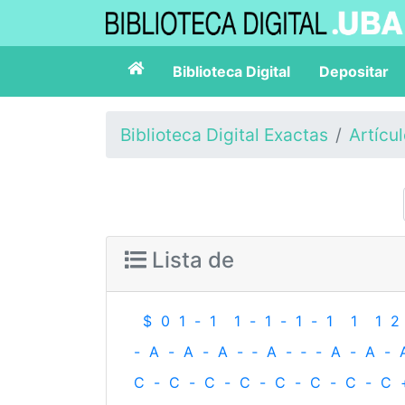
Biblioteca Digital
Depositar
Biblioteca Digital Exactas
Artícu
Lista de
$
0
1
-
1
1
-
1
-
1
-
1
1
1
2
-
A
-
A
-
A
-
‐
A
-
‐
-
A
-
A
-
C
-
C
-
C
-
C
-
C
-
C
-
C
-
C