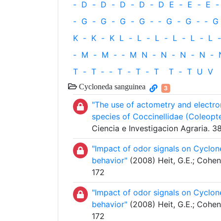
-
D
-
D
-
D
-
D
-
D
E
-
E
-
E
-
-
G
-
G
-
G
-
G
-
‐
G
-
G
-
‐
G
K
-
K
-
K
L
-
L
-
L
-
L
-
L
-
L
-
-
M
-
M
-
‐
M
N
-
N
-
N
-
N
-
T
-
T
‐
-
T
-
T
-
T
T
-
T
U
V
Cycloneda sanguinea
3
"The use of actometry and electro
species of Coccinellidae (Coleopte
Ciencia e Investigacion Agraria. 
"Impact of odor signals on Cyclon
behavior"
(2008) Heit, G.E.; Cohen,
172
"Impact of odor signals on Cyclon
behavior"
(2008) Heit, G.E.; Cohen,
172