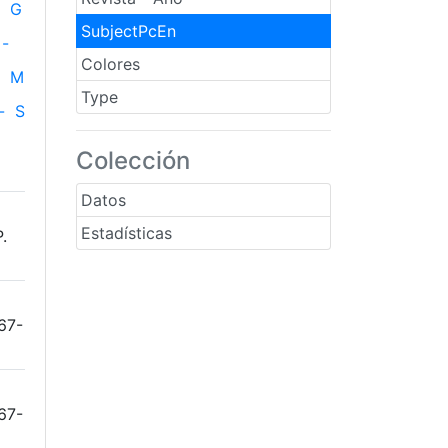
G
SubjectPcEn
-
Colores
M
Type
-
S
Colección
Datos
Estadísticas
.
167-
167-