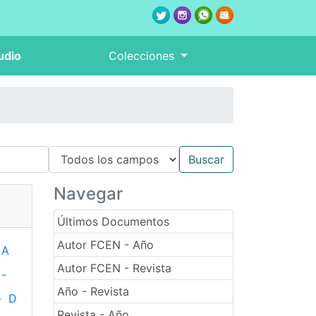
udio
Colecciones
Navegar
Últimos Documentos
Autor FCEN - Año
A
Autor FCEN - Revista
-
Año - Revista
-
D
Revista - Año