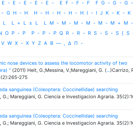
E
-
E
-
E
-
E
-
E
-
E
F
-
F
-
F
F
G
-
G
-
G
-
-
G
H
‐
H
H
-
H
-
H
-
H
-
H
I
-
I
J
K
-
K
-
K
L
L
+
L
±
L
L
M
-
M
-
M
-
M
-
M
-
M
+
M
-
N
O
P
-
P
P
-
P
-
P
Q
R
-
R
-
R
S
-
S
-
S
{
S
V
W
X
-
X
Y
Z
Α
Β
—
,
Δ
Π
-
nic nose devices to assess the locomotor activity of two
ra) "
(2011) Heit, G.;Messina, V.;Mareggiani, G. (
...
)Carrizo, P
38(2):265-275
eda sanguinea (Coleoptera: Coccinellidae) searching
 G.; Mareggiani, G. Ciencia e Investigacion Agraria. 35(2):
eda sanguinea (Coleoptera: Coccinellidae) searching
 G.; Mareggiani, G. Ciencia e Investigacion Agraria. 35(2):