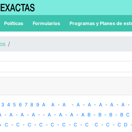
Políticas
Formularios
Programas y Planes de est
los
3
4
5
6
7
8
9
A
A
-
A
-
A
-
A
-
A
-
A
-
A
-
A
-
A
-
A
-
A
-
‐
A
-
A
-
A
-
A
B
-
B
-
B
-
B
C
+
C
-
C
-
C
-
C
-
C
-
C
-
C
-
C
C
-
C
-
C
D