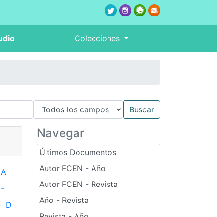
udio
Colecciones
Navegar
Últimos Documentos
Autor FCEN - Año
A
Autor FCEN - Revista
-
Año - Revista
-
D
Revista - Año