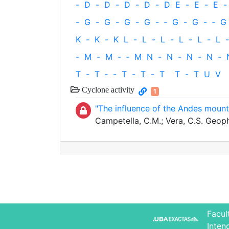
-
D
-
D
-
D
-
D
-
D
E
-
E
-
E
-
-
G
-
G
-
G
-
G
-
‐
G
-
G
-
‐
G
K
-
K
-
K
L
-
L
-
L
-
L
-
L
-
L
-
-
M
-
M
-
‐
M
N
-
N
-
N
-
N
-
T
-
T
‐
-
T
-
T
-
T
T
-
T
U
V
Cyclone activity
1
"The influence of the Andes mount
Campetella, C.M.; Vera, C.S. Geoph
Facul
Inten