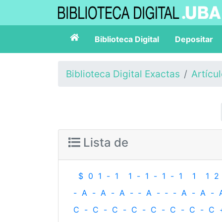
Biblioteca Digital
Depositar
Biblioteca Digital Exactas
Artícu
Lista de
$
0
1
-
1
1
-
1
-
1
-
1
1
1
2
-
A
-
A
-
A
-
‐
A
-
‐
-
A
-
A
-
C
-
C
-
C
-
C
-
C
-
C
-
C
-
C