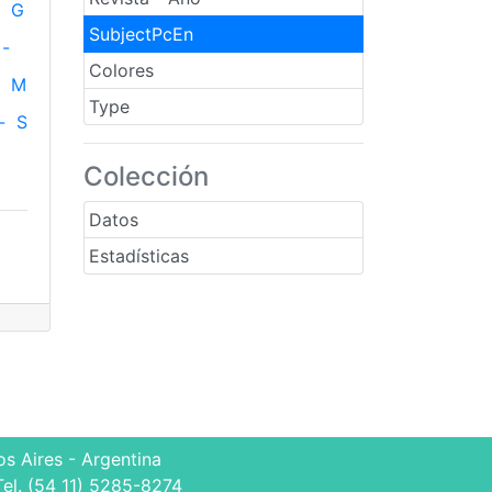
G
SubjectPcEn
-
Colores
M
Type
-
S
Colección
Datos
Estadísticas
s Aires - Argentina
Tel. (54 11) 5285-8274