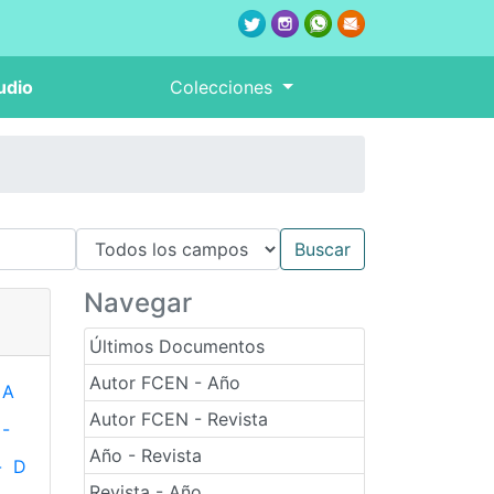
udio
Colecciones
Navegar
Últimos Documentos
Autor FCEN - Año
A
Autor FCEN - Revista
-
Año - Revista
-
D
Revista - Año