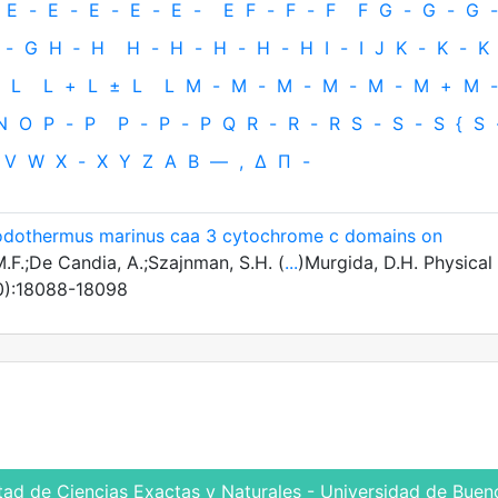
E
-
E
-
E
-
E
-
E
-
E
F
-
F
-
F
F
G
-
G
-
G
-
-
G
H
‐
H
H
-
H
-
H
-
H
-
H
I
-
I
J
K
-
K
-
K
L
L
+
L
±
L
L
M
-
M
-
M
-
M
-
M
-
M
+
M
-
N
O
P
-
P
P
-
P
-
P
Q
R
-
R
-
R
S
-
S
-
S
{
S
V
W
X
-
X
Y
Z
Α
Β
—
,
Δ
Π
-
hodothermus marinus caa 3 cytochrome c domains on
.F.;De Candia, A.;Szajnman, S.H. (
...
)Murgida, D.H. Physical
40):18088-18098
tad de Ciencias Exactas y Naturales - Universidad de Bueno