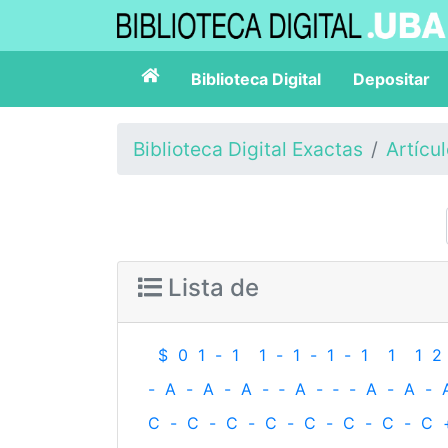
Biblioteca Digital
Depositar
Biblioteca Digital Exactas
Artícu
Lista de
$
0
1
-
1
1
-
1
-
1
-
1
1
1
2
-
A
-
A
-
A
-
‐
A
-
‐
-
A
-
A
-
C
-
C
-
C
-
C
-
C
-
C
-
C
-
C