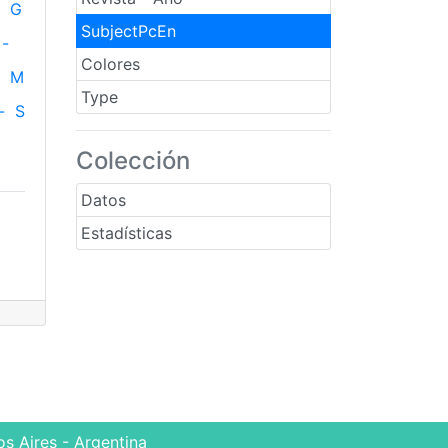
G
SubjectPcEn
-
Colores
M
Type
-
S
Colección
Datos
Estadísticas
s Aires - Argentina