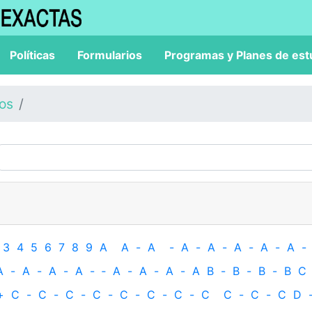
Políticas
Formularios
Programas y Planes de est
los
3
4
5
6
7
8
9
A
A
-
A
-
A
-
A
-
A
-
A
-
A
-
A
-
A
-
A
-
A
-
‐
A
-
A
-
A
-
A
B
-
B
-
B
-
B
C
+
C
-
C
-
C
-
C
-
C
-
C
-
C
-
C
C
-
C
-
C
D