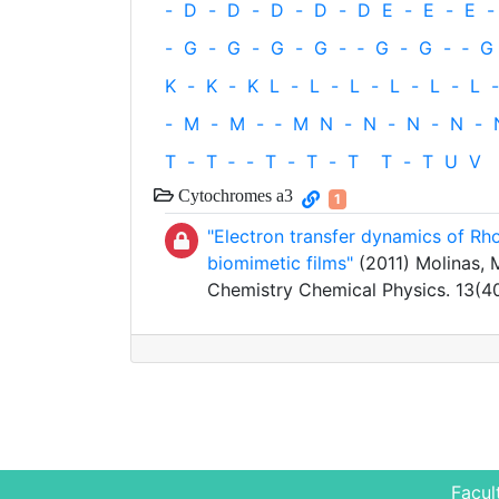
-
D
-
D
-
D
-
D
-
D
E
-
E
-
E
-
-
G
-
G
-
G
-
G
-
‐
G
-
G
-
‐
G
K
-
K
-
K
L
-
L
-
L
-
L
-
L
-
L
-
-
M
-
M
-
‐
M
N
-
N
-
N
-
N
-
T
-
T
‐
-
T
-
T
-
T
T
-
T
U
V
Cytochromes a3
1
"Electron transfer dynamics of R
biomimetic films"
(2011) Molinas, M
Chemistry Chemical Physics. 13(
Facul