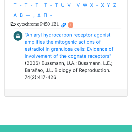
T
-
T
-
T
T
-
T
U
V
V
W
X
-
X
Y
Z
Α
Β
—
,
Δ
Π
-
cytochrome P450 1B1
1
"An aryl hydrocarbon receptor agonist
amplifies the mitogenic actions of
estradiol in granulosa cells: Evidence of
involvement of the cognate receptors"
(2006) Bussmann, U.A.; Bussmann, L.E.;
Barañao, J.L. Biology of Reproduction.
74(2):417-426