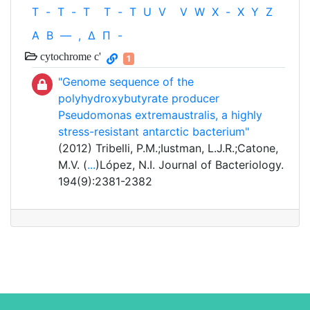
T
-
T
-
T
T
-
T
U
V
V
W
X
-
X
Y
Z
Α
Β
—
,
Δ
Π
-
cytochrome c'
1
"Genome sequence of the
polyhydroxybutyrate producer
Pseudomonas extremaustralis, a highly
stress-resistant antarctic bacterium"
(2012) Tribelli, P.M.;Iustman, L.J.R.;Catone,
M.V. (
...
)López, N.I. Journal of Bacteriology.
194(9):2381-2382