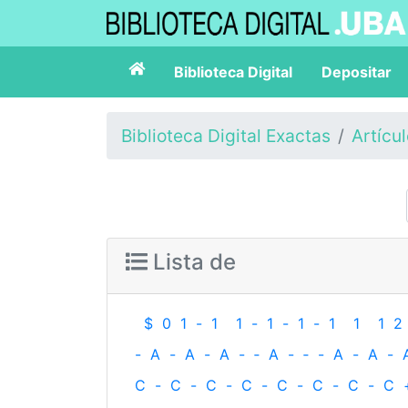
Biblioteca Digital
Depositar
Biblioteca Digital Exactas
Artícu
Lista de
$
0
1
-
1
1
-
1
-
1
-
1
1
1
2
-
A
-
A
-
A
-
‐
A
-
‐
-
A
-
A
-
C
-
C
-
C
-
C
-
C
-
C
-
C
-
C