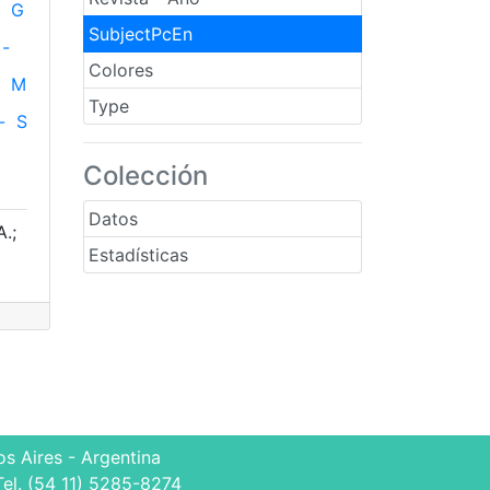
G
SubjectPcEn
-
Colores
M
Type
-
S
Colección
Datos
A.;
Estadísticas
s Aires - Argentina
Tel. (54 11) 5285-8274