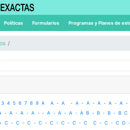
Políticas
Formularios
Programas y Planes de est
los
3
4
5
6
7
8
9
A
A
-
A
-
A
-
A
-
A
-
A
-
A
-
A
-
A
-
A
-
A
-
‐
A
-
A
-
A
-
A
B
-
B
-
B
-
B
C
+
C
-
C
-
C
-
C
-
C
-
C
-
C
-
C
C
-
C
-
C
D