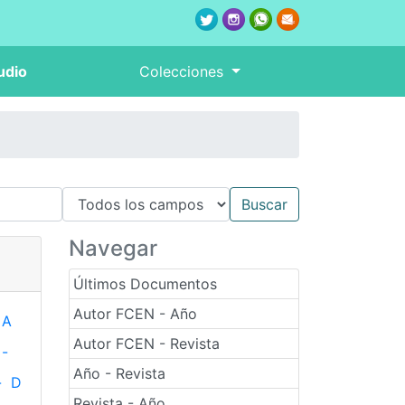
udio
Colecciones
Navegar
Últimos Documentos
Autor FCEN - Año
A
Autor FCEN - Revista
-
Año - Revista
-
D
Revista - Año