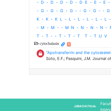
-
D
-
D
-
D
-
D
-
D
E
-
E
-
E
-
-
G
-
G
-
G
-
G
-
‐
G
-
G
-
‐
G
K
-
K
-
K
L
-
L
-
L
-
L
-
L
-
L
-
-
M
-
M
-
‐
M
N
-
N
-
N
-
N
-
T
-
T
‐
-
T
-
T
-
T
T
-
T
U
V
cytochalasin
1
"Apotransferrin and the cytoskelet
Soto, E.F.; Pasquini, J.M. Journal
Facul
Inten