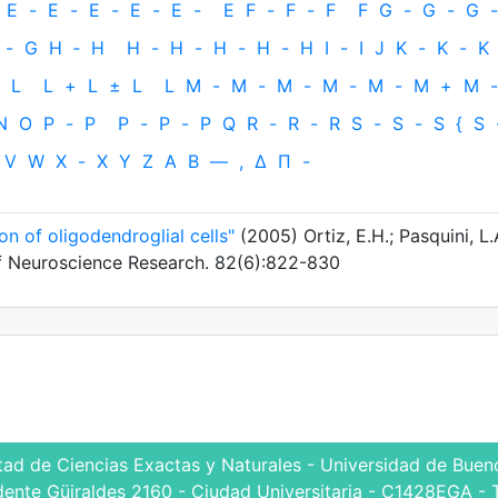
E
-
E
-
E
-
E
-
E
-
E
F
-
F
-
F
F
G
-
G
-
G
-
-
G
H
‐
H
H
-
H
-
H
-
H
-
H
I
-
I
J
K
-
K
-
K
L
L
+
L
±
L
L
M
-
M
-
M
-
M
-
M
-
M
+
M
-
N
O
P
-
P
P
-
P
-
P
Q
R
-
R
-
R
S
-
S
-
S
{
S
V
W
X
-
X
Y
Z
Α
Β
—
,
Δ
Π
-
on of oligodendroglial cells"
(2005) Ortiz, E.H.; Pasquini, L.
 of Neuroscience Research. 82(6):822-830
tad de Ciencias Exactas y Naturales - Universidad de Bueno
dente Güiraldes 2160 - Ciudad Universitaria - C1428EGA - 