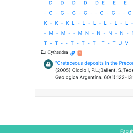
-
D
-
D
-
D
-
D
-
D
E
-
E
-
E
-
-
G
-
G
-
G
-
G
-
‐
G
-
G
-
‐
G
K
-
K
-
K
L
-
L
-
L
-
L
-
L
-
L
-
-
M
-
M
-
‐
M
N
-
N
-
N
-
N
-
T
-
T
‐
-
T
-
T
-
T
T
-
T
U
V
Cytheridea
1
"Cretaceous deposits in the Precor
(2005) Ciccioli, P.L.;Ballent, S.;Ted
Geologica Argentina. 60(1):122-13
Facul