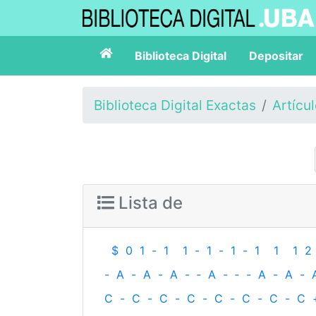
Biblioteca Digital
Depositar
Biblioteca Digital Exactas
Artícu
Lista de
$
0
1
-
1
1
-
1
-
1
-
1
1
1
2
-
A
-
A
-
A
-
‐
A
-
‐
-
A
-
A
-
C
-
C
-
C
-
C
-
C
-
C
-
C
-
C