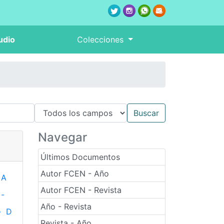
udio
Colecciones
Navegar
Últimos Documentos
Autor FCEN - Año
A
Autor FCEN - Revista
-
Año - Revista
-
D
Revista - Año