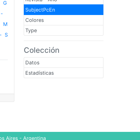
G
SubjectPcEn
-
Colores
M
Type
-
S
Colección
Datos
Estadísticas
s Aires - Argentina