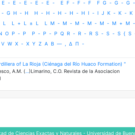
E
-
E
-
E
-
E
-
E
-
E
F
-
F
-
F
F
G
-
G
-
G
-
-
G
H
‐
H
H
-
H
-
H
-
H
-
H
I
-
I
J
K
-
K
-
K
L
L
+
L
±
L
L
M
-
M
-
M
-
M
-
M
-
M
+
M
-
N
O
P
-
P
P
-
P
-
P
Q
R
-
R
-
R
S
-
S
-
S
{
S
V
W
X
-
X
Y
Z
Α
Β
—
,
Δ
Π
-
dillera of La Rioja (Ciénaga del Río Huaco Formation) "
esco, A.M. (
...
)Limarino, C.O. Revista de la Asociacion
1
tad de Ciencias Exactas y Naturales - Universidad de Bueno