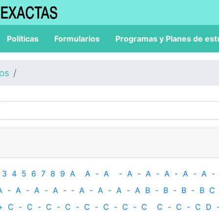
Políticas
Formularios
Programas y Planes de est
los
3
4
5
6
7
8
9
A
A
-
A
-
A
-
A
-
A
-
A
-
A
-
A
-
A
-
A
-
A
-
‐
A
-
A
-
A
-
A
B
-
B
-
B
-
B
C
+
C
-
C
-
C
-
C
-
C
-
C
-
C
-
C
C
-
C
-
C
D