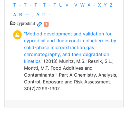
T
-
T
-
T
T
-
T
U
V
V
W
X
-
X
Y
Z
Α
Β
—
,
Δ
Π
-
cyprodinil
1
"Method development and validation for
cyprodinil and fludioxonil in blueberries by
solid-phase microextraction gas
chromatography, and their degradation
kinetics"
(2013) Munitz, M.S.; Resnik, S.L.;
Montti, M.T. Food Additives and
Contaminants - Part A Chemistry, Analysis,
Control, Exposure and Risk Assessment.
30(7):1299-1307