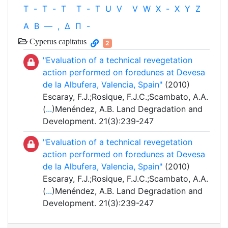
T
-
T
-
T
T
-
T
U
V
V
W
X
-
X
Y
Z
Α
Β
—
,
Δ
Π
-
Cyperus capitatus
2
"Evaluation of a technical revegetation
action performed on foredunes at Devesa
de la Albufera, Valencia, Spain"
(2010)
Escaray, F.J.;Rosique, F.J.C.;Scambato, A.A.
(
...
)Menéndez, A.B. Land Degradation and
Development. 21(3):239-247
"Evaluation of a technical revegetation
action performed on foredunes at Devesa
de la Albufera, Valencia, Spain"
(2010)
Escaray, F.J.;Rosique, F.J.C.;Scambato, A.A.
(
...
)Menéndez, A.B. Land Degradation and
Development. 21(3):239-247