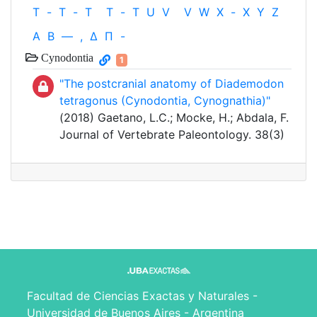
T
-
T
-
T
T
-
T
U
V
V
W
X
-
X
Y
Z
Α
Β
—
,
Δ
Π
-
Cynodontia
1
"The postcranial anatomy of Diademodon
tetragonus (Cynodontia, Cynognathia)"
(2018) Gaetano, L.C.; Mocke, H.; Abdala, F.
Journal of Vertebrate Paleontology. 38(3)
Facultad de Ciencias Exactas y Naturales -
Universidad de Buenos Aires - Argentina