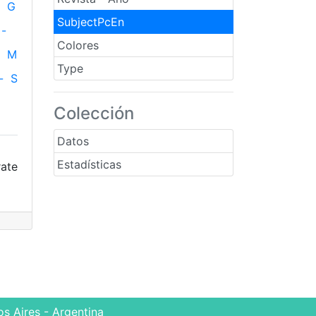
G
SubjectPcEn
-
Colores
M
Type
-
S
Colección
Datos
Estadísticas
rate
s Aires - Argentina