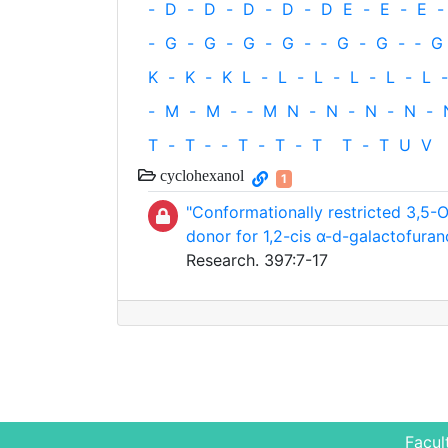
-
D
-
D
-
D
-
D
-
D
E
-
E
-
E
-
-
G
-
G
-
G
-
G
-
‐
G
-
G
-
‐
G
K
-
K
-
K
L
-
L
-
L
-
L
-
L
-
L
-
-
M
-
M
-
‐
M
N
-
N
-
N
-
N
-
T
-
T
‐
-
T
-
T
-
T
T
-
T
U
V
cyclohexanol
1
"Conformationally restricted 3,5-O
donor for 1,2-cis α-d-galactofuran
Research. 397:7-17
Facul