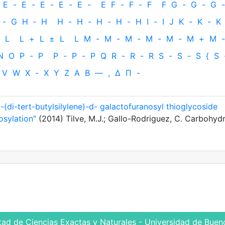
E
-
E
-
E
-
E
-
E
-
E
F
-
F
-
F
F
G
-
G
-
G
-
-
G
H
‐
H
H
-
H
-
H
-
H
-
H
I
-
I
J
K
-
K
-
K
L
L
+
L
±
L
L
M
-
M
-
M
-
M
-
M
-
M
+
M
-
N
O
P
-
P
P
-
P
-
P
Q
R
-
R
-
R
S
-
S
-
S
{
S
V
W
X
-
X
Y
Z
Α
Β
—
,
Δ
Π
-
-(di-tert-butylsilylene)-d- galactofuranosyl thioglycoside
osylation"
(2014) Tilve, M.J.; Gallo-Rodriguez, C. Carbohyd
tad de Ciencias Exactas y Naturales - Universidad de Bueno