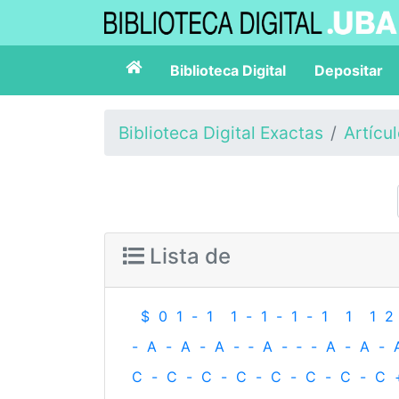
Biblioteca Digital
Depositar
Biblioteca Digital Exactas
Artícu
Lista de
$
0
1
-
1
1
-
1
-
1
-
1
1
1
2
-
A
-
A
-
A
-
‐
A
-
‐
-
A
-
A
-
C
-
C
-
C
-
C
-
C
-
C
-
C
-
C