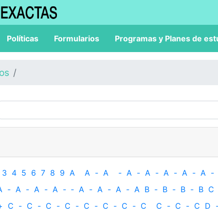
Políticas
Formularios
Programas y Planes de est
los
3
4
5
6
7
8
9
A
A
-
A
-
A
-
A
-
A
-
A
-
A
-
A
-
A
-
A
-
A
-
‐
A
-
A
-
A
-
A
B
-
B
-
B
-
B
C
+
C
-
C
-
C
-
C
-
C
-
C
-
C
-
C
C
-
C
-
C
D