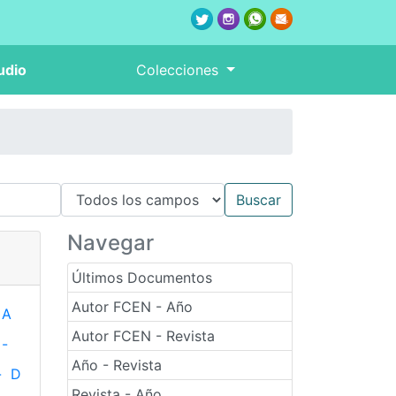
udio
Colecciones
Navegar
Últimos Documentos
Autor FCEN - Año
A
Autor FCEN - Revista
-
Año - Revista
-
D
Revista - Año