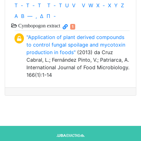
T
-
T
-
T
T
-
T
U
V
V
W
X
-
X
Y
Z
Α
Β
—
,
Δ
Π
-
Cymbopogon extract
1
"Application of plant derived compounds
to control fungal spoilage and mycotoxin
production in foods"
(2013) da Cruz
Cabral, L.; Fernández Pinto, V.; Patriarca, A.
International Journal of Food Microbiology.
166(1):1-14