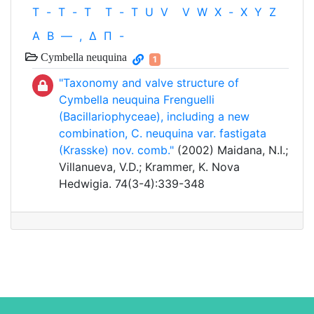
T
-
T
-
T
T
-
T
U
V
V
W
X
-
X
Y
Z
Α
Β
—
,
Δ
Π
-
Cymbella neuquina
1
"Taxonomy and valve structure of
Cymbella neuquina Frenguelli
(Bacillariophyceae), including a new
combination, C. neuquina var. fastigata
(Krasske) nov. comb."
(2002) Maidana, N.I.;
Villanueva, V.D.; Krammer, K. Nova
Hedwigia. 74(3-4):339-348