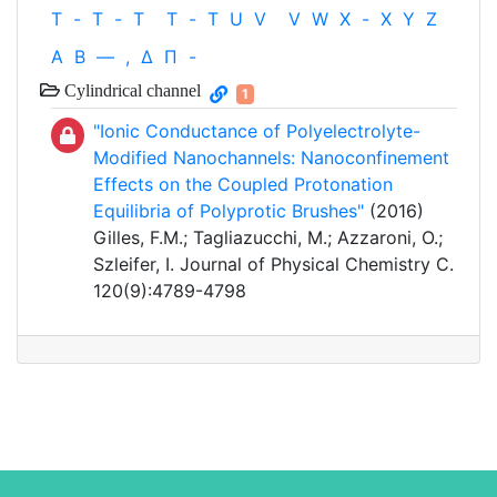
T
-
T
-
T
T
-
T
U
V
V
W
X
-
X
Y
Z
Α
Β
—
,
Δ
Π
-
Cylindrical channel
1
"Ionic Conductance of Polyelectrolyte-
Modified Nanochannels: Nanoconfinement
Effects on the Coupled Protonation
Equilibria of Polyprotic Brushes"
(2016)
Gilles, F.M.; Tagliazucchi, M.; Azzaroni, O.;
Szleifer, I. Journal of Physical Chemistry C.
120(9):4789-4798