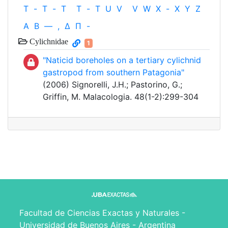
T
-
T
-
T
T
-
T
U
V
V
W
X
-
X
Y
Z
Α
Β
—
,
Δ
Π
-
Cylichnidae
1
"Naticid boreholes on a tertiary cylichnid
gastropod from southern Patagonia"
(2006) Signorelli, J.H.; Pastorino, G.;
Griffin, M. Malacologia. 48(1-2):299-304
Facultad de Ciencias Exactas y Naturales -
Universidad de Buenos Aires - Argentina