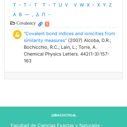
T
-
T
-
T
T
-
T
U
V
V
W
X
-
X
Y
Z
Α
Β
—
,
Δ
Π
-
Covalency
1
"Covalent bond indices and ionicities from
similarity measures"
(2007) Alcoba, D.R.;
Bochicchio, R.C.; Lain, L.; Torre, A.
Chemical Physics Letters. 442(1-3):157-
163
Facultad de Ciencias Exactas y Naturales -