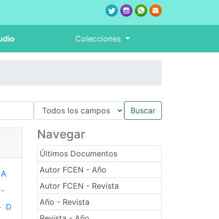
udio
Colecciones
Navegar
Últimos Documentos
Autor FCEN - Año
A
Autor FCEN - Revista
-
Año - Revista
-
D
Revista - Año