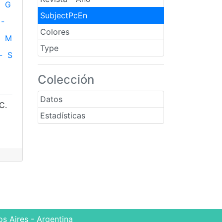
G
SubjectPcEn
-
Colores
M
Type
-
S
Colección
Datos
C.
Estadísticas
s Aires - Argentina