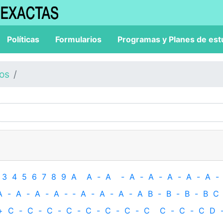
Políticas
Formularios
Programas y Planes de est
los
3
4
5
6
7
8
9
A
A
-
A
-
A
-
A
-
A
-
A
-
A
-
A
-
A
-
A
-
A
-
‐
A
-
A
-
A
-
A
B
-
B
-
B
-
B
C
+
C
-
C
-
C
-
C
-
C
-
C
-
C
-
C
C
-
C
-
C
D