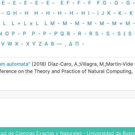
E
-
E
-
E
-
E
-
E
-
E
F
-
F
-
F
F
G
-
G
-
G
-
-
G
H
‐
H
H
-
H
-
H
-
H
-
H
I
-
I
J
K
-
K
-
K
L
L
+
L
±
L
L
M
-
M
-
M
-
M
-
M
-
M
+
M
-
N
O
P
-
P
P
-
P
-
P
Q
R
-
R
-
R
S
-
S
-
S
{
S
V
W
X
-
X
Y
Z
Α
Β
—
,
Δ
Π
-
tum automata"
(2018) Díaz-Caro, A.;Villagra, M.;Martin-Vide 
onference on the Theory and Practice of Natural Computing,
tad de Ciencias Exactas y Naturales - Universidad de Bueno