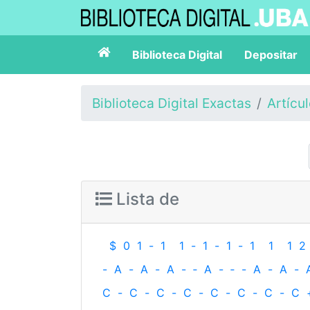
Biblioteca Digital
Depositar
Biblioteca Digital Exactas
Artícu
Lista de
$
0
1
-
1
1
-
1
-
1
-
1
1
1
2
-
A
-
A
-
A
-
‐
A
-
‐
-
A
-
A
-
C
-
C
-
C
-
C
-
C
-
C
-
C
-
C