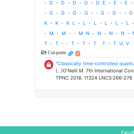
-
D
-
D
-
D
-
D
-
D
E
-
E
-
E
-
-
G
-
G
-
G
-
G
-
‐
G
-
G
-
‐
G
K
-
K
-
K
L
-
L
-
L
-
L
-
L
-
L
-
-
M
-
M
-
‐
M
N
-
N
-
N
-
N
-
T
-
T
‐
-
T
-
T
-
T
T
-
T
U
V
Cut-point
1
"Classically time-controlled quan
(
...
)O'Neill M. 7th International C
TPNC 2018. 11324 LNCS:266-278
Facul