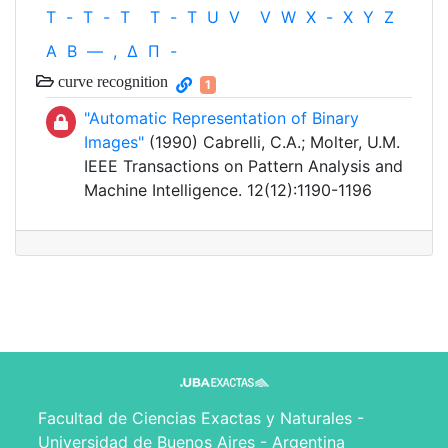
T
-
T
-
T
T
-
T
U
V
V
W
X
-
X
Y
Z
Α
Β
—
,
Δ
Π
-
curve recognition
1
"Automatic Representation of Binary
Images"
(1990) Cabrelli, C.A.; Molter, U.M.
IEEE Transactions on Pattern Analysis and
Machine Intelligence. 12(12):1190-1196
Facultad de Ciencias Exactas y Naturales -
Universidad de Buenos Aires - Argentina