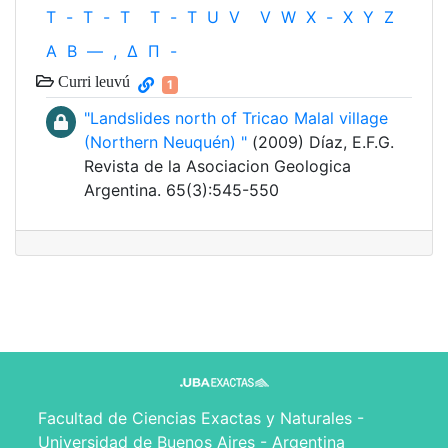
T
-
T
-
T
T
-
T
U
V
V
W
X
-
X
Y
Z
Α
Β
—
,
Δ
Π
-
Curri leuvú
1
"Landslides north of Tricao Malal village
(Northern Neuquén) "
(2009) Díaz, E.F.G.
Revista de la Asociacion Geologica
Argentina. 65(3):545-550
Facultad de Ciencias Exactas y Naturales -
Universidad de Buenos Aires - Argentina