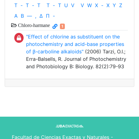
T
-
T
-
T
T
-
T
U
V
V
W
X
-
X
Y
Z
Α
Β
—
,
Δ
Π
-
Chloro-harmane
1
"Effect of chlorine as substituent on the
photochemistry and acid-base properties
of β-carboline alkaloids"
(2006) Tarzi, O.I.;
Erra-Balsells, R. Journal of Photochemistry
and Photobiology B: Biology. 82(2):79-93
Facultad de Ciencias Exactas y Naturales -