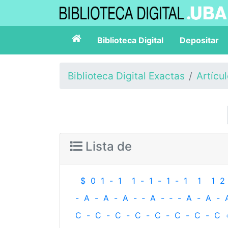
Biblioteca Digital
Depositar
Biblioteca Digital Exactas
Artícu
Lista de
$
0
1
-
1
1
-
1
-
1
-
1
1
1
2
-
A
-
A
-
A
-
‐
A
-
‐
-
A
-
A
-
C
-
C
-
C
-
C
-
C
-
C
-
C
-
C