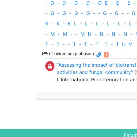
-
D
-
D
-
D
-
D
-
D
E
-
E
-
E
-
-
G
-
G
-
G
-
G
-
‐
G
-
G
-
‐
G
K
-
K
-
K
L
-
L
-
L
-
L
-
L
-
L
-
-
M
-
M
-
‐
M
N
-
N
-
N
-
N
-
T
-
T
‐
-
T
-
T
-
T
T
-
T
U
V
Chaetomium globosum
1
"Assessing the impact of biotransf
activities and fungal community"
(
I. International Biodeterioration a
Facul