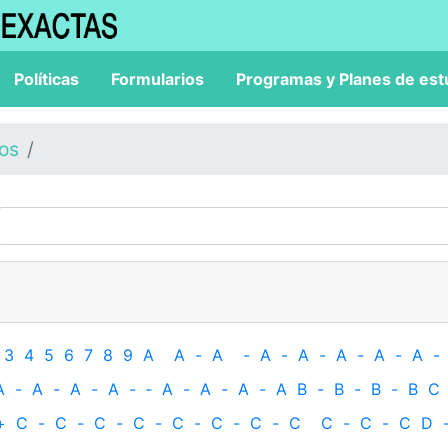
Políticas
Formularios
Programas y Planes de est
los
3
4
5
6
7
8
9
A
A
-
A
-
A
-
A
-
A
-
A
-
A
-
A
-
A
-
A
-
A
-
‐
A
-
A
-
A
-
A
B
-
B
-
B
-
B
C
+
C
-
C
-
C
-
C
-
C
-
C
-
C
-
C
C
-
C
-
C
D