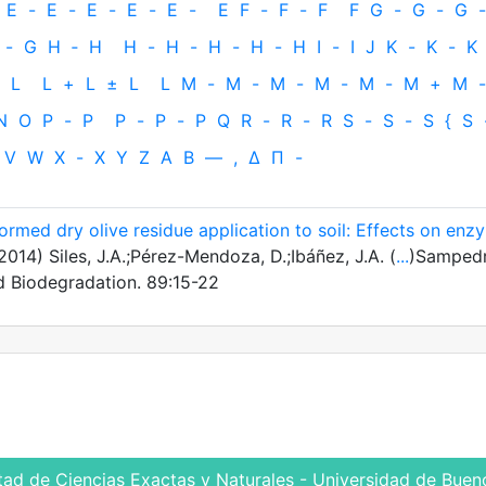
E
-
E
-
E
-
E
-
E
-
E
F
-
F
-
F
F
G
-
G
-
G
-
-
G
H
‐
H
H
-
H
-
H
-
H
-
H
I
-
I
J
K
-
K
-
K
L
L
+
L
±
L
L
M
-
M
-
M
-
M
-
M
-
M
+
M
-
N
O
P
-
P
P
-
P
-
P
Q
R
-
R
-
R
S
-
S
-
S
{
S
V
W
X
-
X
Y
Z
Α
Β
—
,
Δ
Π
-
ormed dry olive residue application to soil: Effects on enz
2014) Siles, J.A.;Pérez-Mendoza, D.;Ibáñez, J.A. (
...
)Sampedr
nd Biodegradation. 89:15-22
tad de Ciencias Exactas y Naturales - Universidad de Bueno