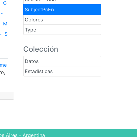
G
SubjectPcEn
-
Colores
M
Type
-
S
Colección
Datos
yme
Estadísticas
o,
s Aires - Argentina