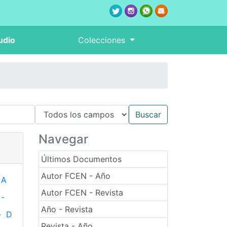
udio
Colecciones
Navegar
Últimos Documentos
Autor FCEN - Año
A
Autor FCEN - Revista
-
Año - Revista
-
D
Revista - Año