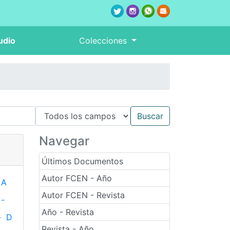
udio
Colecciones
Navegar
Últimos Documentos
Autor FCEN - Año
A
Autor FCEN - Revista
-
Año - Revista
-
D
Revista - Año