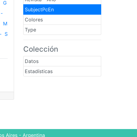
G
SubjectPcEn
-
Colores
M
Type
-
S
Colección
Datos
Estadísticas
s Aires - Argentina