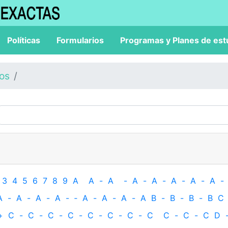
Políticas
Formularios
Programas y Planes de est
los
3
4
5
6
7
8
9
A
A
-
A
-
A
-
A
-
A
-
A
-
A
-
A
-
A
-
A
-
A
-
‐
A
-
A
-
A
-
A
B
-
B
-
B
-
B
C
+
C
-
C
-
C
-
C
-
C
-
C
-
C
-
C
C
-
C
-
C
D