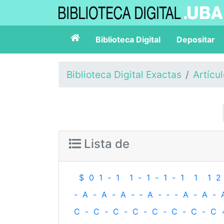
Biblioteca Digital
Depositar
Biblioteca Digital Exactas
Artícu
Lista de
$
0
1
-
1
1
-
1
-
1
-
1
1
1
2
-
A
-
A
-
A
-
‐
A
-
‐
-
A
-
A
-
C
-
C
-
C
-
C
-
C
-
C
-
C
-
C