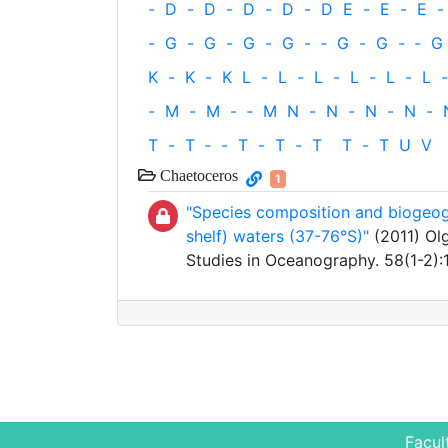
-
D
-
D
-
D
-
D
-
D
E
-
E
-
E
-
-
G
-
G
-
G
-
G
-
‐
G
-
G
-
‐
G
K
-
K
-
K
L
-
L
-
L
-
L
-
L
-
L
-
-
M
-
M
-
‐
M
N
-
N
-
N
-
N
-
T
-
T
‐
-
T
-
T
-
T
T
-
T
U
V
Chaetoceros
1
"Species composition and biogeogr
shelf) waters (37-76°S)"
(2011) Olg
Studies in Oceanography. 58(1-2)
Facul