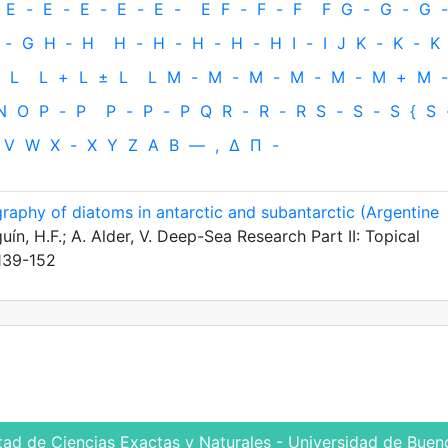
E
-
E
-
E
-
E
-
E
-
E
F
-
F
-
F
F
G
-
G
-
G
-
-
G
H
‐
H
H
-
H
-
H
-
H
-
H
I
-
I
J
K
-
K
-
K
L
L
+
L
±
L
L
M
-
M
-
M
-
M
-
M
-
M
+
M
-
N
O
P
-
P
P
-
P
-
P
Q
R
-
R
-
R
S
-
S
-
S
{
S
V
W
X
-
X
Y
Z
Α
Β
—
,
Δ
Π
-
aphy of diatoms in antarctic and subantarctic (Argentine
uín, H.F.; A. Alder, V. Deep-Sea Research Part II: Topical
:139-152
tad de Ciencias Exactas y Naturales - Universidad de Bueno