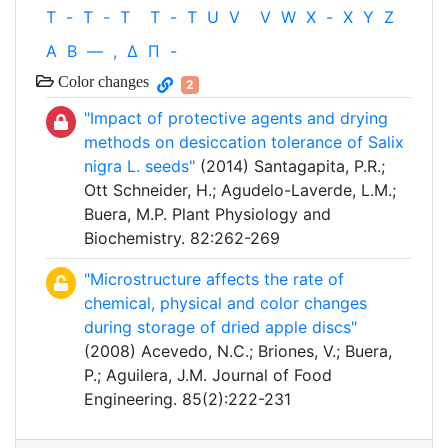
T
-
T
-
T
T
-
T
U
V
V
W
X
-
X
Y
Z
Α
Β
—
,
Δ
Π
-
Color changes
2
"Impact of protective agents and drying
methods on desiccation tolerance of Salix
nigra L. seeds"
(2014) Santagapita, P.R.;
Ott Schneider, H.; Agudelo-Laverde, L.M.;
Buera, M.P. Plant Physiology and
Biochemistry. 82:262-269
"Microstructure affects the rate of
chemical, physical and color changes
during storage of dried apple discs"
(2008) Acevedo, N.C.; Briones, V.; Buera,
P.; Aguilera, J.M. Journal of Food
Engineering. 85(2):222-231