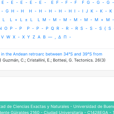
E
-
E
-
E
-
E
-
E
-
E
F
-
F
-
F
F
G
-
G
-
G
-
-
G
H
‐
H
H
-
H
-
H
-
H
-
H
I
-
I
J
K
-
K
-
K
L
L
+
L
±
L
L
M
-
M
-
M
-
M
-
M
-
M
+
M
-
N
O
P
-
P
P
-
P
-
P
Q
R
-
R
-
R
S
-
S
-
S
{
S
V
W
X
-
X
Y
Z
Α
Β
—
,
Δ
Π
-
s in the Andean retroarc between 34°S and 39°S from
Guzmán, C.; Cristallini, E.; Bottesi, G. Tectonics. 26(3)
tad de Ciencias Exactas y Naturales - Universidad de Bueno
dente Güiraldes 2160 - Ciudad Universitaria - C1428EGA - 