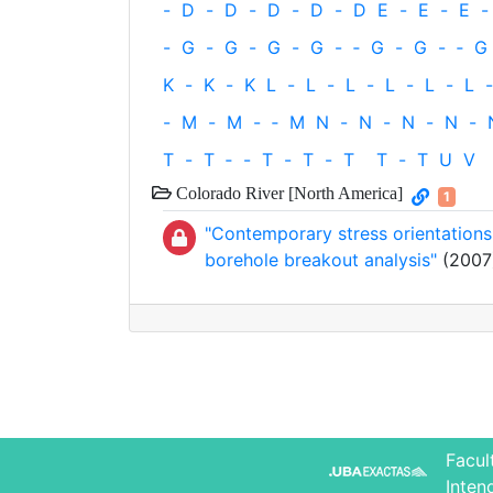
-
D
-
D
-
D
-
D
-
D
E
-
E
-
E
-
-
G
-
G
-
G
-
G
-
‐
G
-
G
-
‐
G
K
-
K
-
K
L
-
L
-
L
-
L
-
L
-
L
-
-
M
-
M
-
‐
M
N
-
N
-
N
-
N
-
T
-
T
‐
-
T
-
T
-
T
T
-
T
U
V
Colorado River [North America]
1
"Contemporary stress orientation
borehole breakout analysis"
(2007) 
Facul
Inten