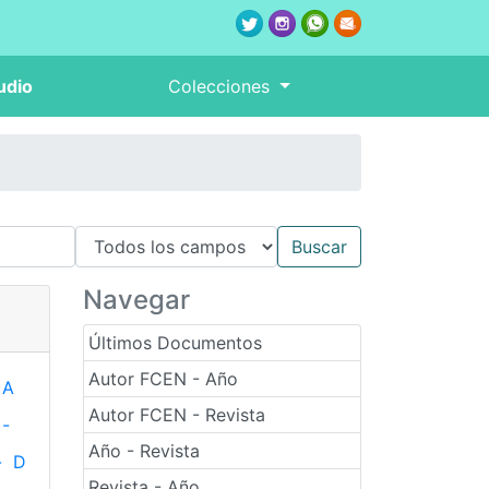
udio
Colecciones
Navegar
Últimos Documentos
Autor FCEN - Año
A
Autor FCEN - Revista
-
Año - Revista
-
D
Revista - Año