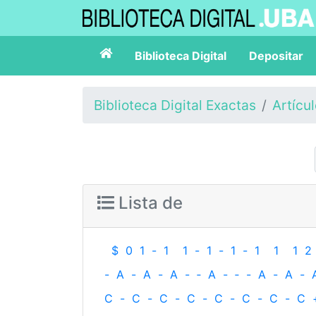
Biblioteca Digital
Depositar
Biblioteca Digital Exactas
Artícu
Lista de
$
0
1
-
1
1
-
1
-
1
-
1
1
1
2
-
A
-
A
-
A
-
‐
A
-
‐
-
A
-
A
-
C
-
C
-
C
-
C
-
C
-
C
-
C
-
C