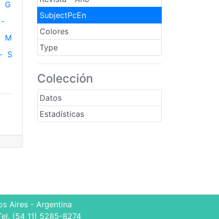
G
SubjectPcEn
-
Colores
M
Type
-
S
Colección
Datos
Estadísticas
s Aires - Argentina
Tel. (54 11) 5285-8274