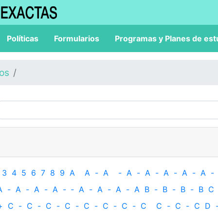
Políticas
Formularios
Programas y Planes de est
los
3
4
5
6
7
8
9
A
A
-
A
-
A
-
A
-
A
-
A
-
A
-
A
-
A
-
A
-
A
-
‐
A
-
A
-
A
-
A
B
-
B
-
B
-
B
C
+
C
-
C
-
C
-
C
-
C
-
C
-
C
-
C
C
-
C
-
C
D