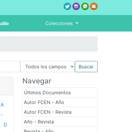
udio
Colecciones
Navegar
Últimos Documentos
Autor FCEN - Año
A
Autor FCEN - Revista
-
Año - Revista
-
D
Revista - Año