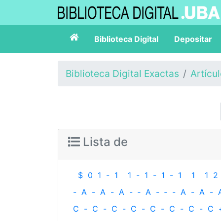
Biblioteca Digital
Depositar
Biblioteca Digital Exactas
Artícu
Lista de
$
0
1
-
1
1
-
1
-
1
-
1
1
1
2
-
A
-
A
-
A
-
‐
A
-
‐
-
A
-
A
-
C
-
C
-
C
-
C
-
C
-
C
-
C
-
C