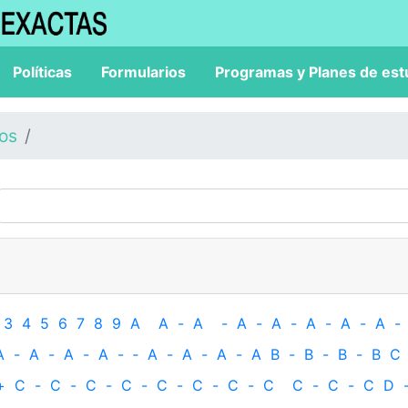
Políticas
Formularios
Programas y Planes de est
los
3
4
5
6
7
8
9
A
A
-
A
-
A
-
A
-
A
-
A
-
A
-
A
-
A
-
A
-
A
-
‐
A
-
A
-
A
-
A
B
-
B
-
B
-
B
C
+
C
-
C
-
C
-
C
-
C
-
C
-
C
-
C
C
-
C
-
C
D