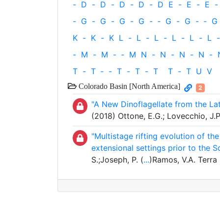
-
D
-
D
-
D
-
D
-
D
E
-
E
-
E
-
-
G
-
G
-
G
-
G
-
‐
G
-
G
-
‐
G
K
-
K
-
K
L
-
L
-
L
-
L
-
L
-
L
-
-
M
-
M
-
‐
M
N
-
N
-
N
-
N
-
T
-
T
‐
-
T
-
T
-
T
T
-
T
U
V
Colorado Basin [North America]
2
"A New Dinoflagellate from the La
(2018) Ottone, E.G.; Lovecchio, J.
"Multistage rifting evolution of t
extensional settings prior to the S
S.;Joseph, P. (
...
)Ramos, V.A. Terr