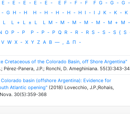
E
-
E
-
E
-
E
-
E
-
E
F
-
F
-
F
F
G
-
G
-
G
-
-
G
H
‐
H
H
-
H
-
H
-
H
-
H
I
-
I
J
K
-
K
-
K
L
L
+
L
±
L
L
M
-
M
-
M
-
M
-
M
-
M
+
M
-
N
O
P
-
P
P
-
P
-
P
Q
R
-
R
-
R
S
-
S
-
S
{
S
V
W
X
-
X
Y
Z
Α
Β
—
,
Δ
Π
-
te Cretaceous of the Colorado Basin, off Shore Argentina"
P.; Pérez-Panera, J.P.; Ronchi, D. Ameghiniana. 55(3):343-3
he Colorado basin (offshore Argentina): Evidence for
outh Atlantic opening"
(2018) Lovecchio, J.P.;Rohais,
a Nova. 30(5):359-368