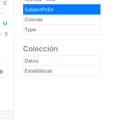
G
SubjectPcEn
-
Colores
M
Type
-
S
Colección
Datos
Estadísticas
49