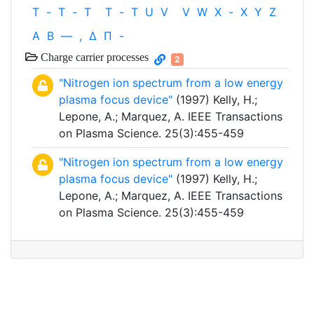
T
-
T
-
T
T
-
T
U
V
V
W
X
-
X
Y
Z
Α
Β
—
,
Δ
Π
-
Charge carrier processes
2
"Nitrogen ion spectrum from a low energy
plasma focus device"
(1997) Kelly, H.;
Lepone, A.; Marquez, A. IEEE Transactions
on Plasma Science. 25(3):455-459
"Nitrogen ion spectrum from a low energy
plasma focus device"
(1997) Kelly, H.;
Lepone, A.; Marquez, A. IEEE Transactions
on Plasma Science. 25(3):455-459