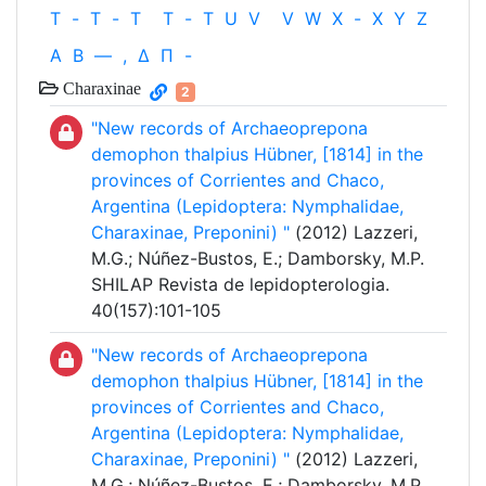
T
-
T
-
T
T
-
T
U
V
V
W
X
-
X
Y
Z
Α
Β
—
,
Δ
Π
-
Charaxinae
2
"New records of Archaeoprepona
demophon thalpius Hübner, [1814] in the
provinces of Corrientes and Chaco,
Argentina (Lepidoptera: Nymphalidae,
Charaxinae, Preponini) "
(2012) Lazzeri,
M.G.; Núñez-Bustos, E.; Damborsky, M.P.
SHILAP Revista de lepidopterologia.
40(157):101-105
"New records of Archaeoprepona
demophon thalpius Hübner, [1814] in the
provinces of Corrientes and Chaco,
Argentina (Lepidoptera: Nymphalidae,
Charaxinae, Preponini) "
(2012) Lazzeri,
M.G.; Núñez-Bustos, E.; Damborsky, M.P.