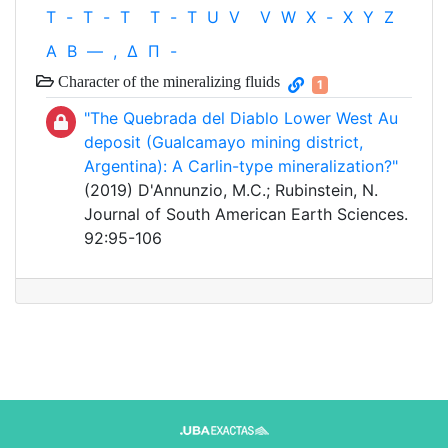
T
-
T
-
T
T
-
T
U
V
V
W
X
-
X
Y
Z
Α
Β
—
,
Δ
Π
-
Character of the mineralizing fluids
1
"The Quebrada del Diablo Lower West Au
deposit (Gualcamayo mining district,
Argentina): A Carlin-type mineralization?"
(2019) D'Annunzio, M.C.; Rubinstein, N.
Journal of South American Earth Sciences.
92:95-106