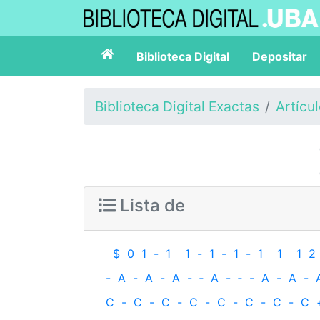
Biblioteca Digital
Depositar
Biblioteca Digital Exactas
Artícu
Lista de
$
0
1
-
1
1
-
1
-
1
-
1
1
1
2
-
A
-
A
-
A
-
‐
A
-
‐
-
A
-
A
-
C
-
C
-
C
-
C
-
C
-
C
-
C
-
C