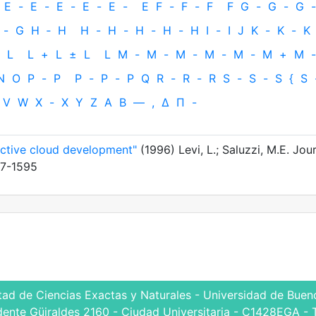
E
-
E
-
E
-
E
-
E
-
E
F
-
F
-
F
F
G
-
G
-
G
-
-
G
H
‐
H
H
-
H
-
H
-
H
-
H
I
-
I
J
K
-
K
-
K
L
L
+
L
±
L
L
M
-
M
-
M
-
M
-
M
-
M
+
M
-
N
O
P
-
P
P
-
P
-
P
Q
R
-
R
-
R
S
-
S
-
S
{
S
V
W
X
-
X
Y
Z
Α
Β
—
,
Δ
Π
-
ective cloud development"
(1996) Levi, L.; Saluzzi, M.E. Jou
87-1595
tad de Ciencias Exactas y Naturales - Universidad de Bueno
dente Güiraldes 2160 - Ciudad Universitaria - C1428EGA - 