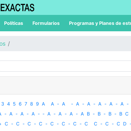
Políticas
Formularios
Programas y Planes de est
los
3
4
5
6
7
8
9
A
A
-
A
-
A
-
A
-
A
-
A
-
A
-
A
-
A
-
A
-
A
-
‐
A
-
A
-
A
-
A
B
-
B
-
B
-
B
C
+
C
-
C
-
C
-
C
-
C
-
C
-
C
-
C
C
-
C
-
C
D