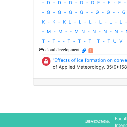
-
D
-
D
-
D
-
D
-
D
E
-
E
-
E
-
-
G
-
G
-
G
-
G
-
‐
G
-
G
-
‐
G
K
-
K
-
K
L
-
L
-
L
-
L
-
L
-
L
-
-
M
-
M
-
‐
M
N
-
N
-
N
-
N
-
T
-
T
‐
-
T
-
T
-
T
T
-
T
U
V
cloud development
1
"Effects of ice formation on conv
of Applied Meteorology. 35(9):15
Facul
Inten