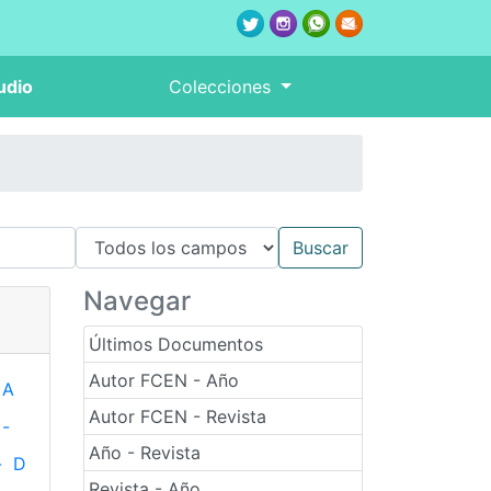
udio
Colecciones
Navegar
Últimos Documentos
Autor FCEN - Año
A
Autor FCEN - Revista
-
Año - Revista
-
D
Revista - Año