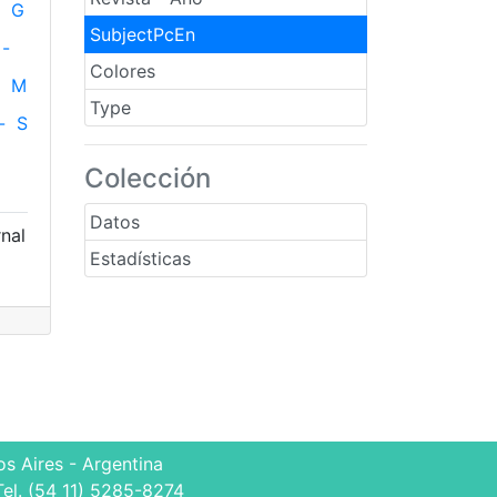
G
SubjectPcEn
-
Colores
M
Type
-
S
Colección
Datos
rnal
Estadísticas
s Aires - Argentina
Tel. (54 11) 5285-8274