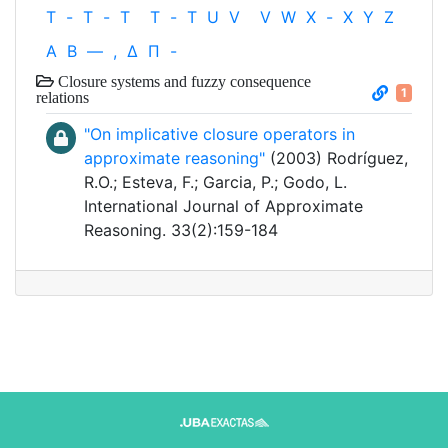
T
-
T
-
T
T
-
T
U
V
V
W
X
-
X
Y
Z
Α
Β
—
,
Δ
Π
-
Closure systems and fuzzy consequence
1
relations
"On implicative closure operators in
approximate reasoning"
(2003) Rodríguez,
R.O.; Esteva, F.; Garcia, P.; Godo, L.
International Journal of Approximate
Reasoning. 33(2):159-184