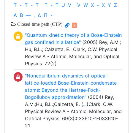
T
-
T
-
T
T
-
T
U
V
V
W
X
-
X
Y
Z
Α
Β
—
,
Δ
Π
-
Closed-time-path (CTP)
2
"Quantum kinetic theory of a Bose-Einstein
gas confined in a lattice"
(2005) Rey, A.M.;
Hu, B.L.; Calzetta, E.; Clark, C.W. Physical
Review A - Atomic, Molecular, and Optical
Physics. 72(2)
"Nonequilibrium dynamics of optical-
lattice-loaded Bose-Einstein-condensate
atoms: Beyond the Hartree-Fock-
Bogoliubov approximation"
(2004) Rey,
A.M.;Hu, B.L.;Calzetta, E. (
...
)Clark, C.W.
Physical Review A - Atomic, Molecular, and
Optical Physics. 69(3):033610-1-033610-
21