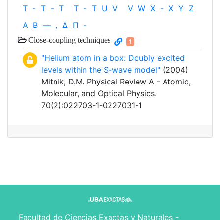
T
-
T
-
T
T
-
T
U
V
V
W
X
-
X
Y
Z
Α
Β
—
,
Δ
Π
-
Close-coupling techniques
1
"Helium atom in a box: Doubly excited
levels within the S-wave model"
(2004)
Mitnik, D.M. Physical Review A - Atomic,
Molecular, and Optical Physics.
70(2):022703-1-0227031-1
Facultad de Ciencias Exactas y Naturales -