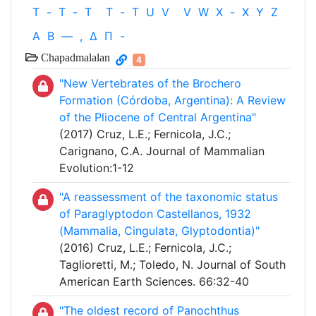
T
-
T
-
T
T
-
T
U
V
V
W
X
-
X
Y
Z
Α
Β
—
,
Δ
Π
-
Chapadmalalan
4
"New Vertebrates of the Brochero
Formation (Córdoba, Argentina): A Review
of the Pliocene of Central Argentina"
(2017) Cruz, L.E.; Fernicola, J.C.;
Carignano, C.A. Journal of Mammalian
Evolution:1-12
"A reassessment of the taxonomic status
of Paraglyptodon Castellanos, 1932
(Mammalia, Cingulata, Glyptodontia)"
(2016) Cruz, L.E.; Fernicola, J.C.;
Taglioretti, M.; Toledo, N. Journal of South
American Earth Sciences. 66:32-40
"The oldest record of Panochthus