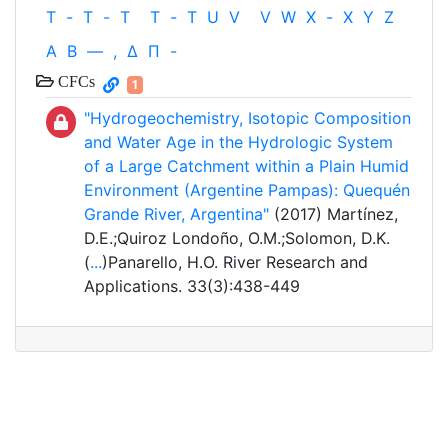
T
-
T
-
T
T
-
T
U
V
V
W
X
-
X
Y
Z
Α
Β
—
,
Δ
Π
-
CFCs
1
"Hydrogeochemistry, Isotopic Composition
and Water Age in the Hydrologic System
of a Large Catchment within a Plain Humid
Environment (Argentine Pampas): Quequén
Grande River, Argentina"
(2017) Martínez,
D.E.;Quiroz Londoño, O.M.;Solomon, D.K.
(
...
)Panarello, H.O. River Research and
Applications. 33(3):438-449